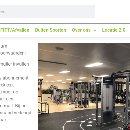
-FITT/Afvallen
Buiten Sporten
Over ons
Locatie 2.0
mium
 voorwaarden:
ulier invullen
 uw abonnement
rekken.
d voor de
met een
n mail. Bij het
 maand verlengd
aar.