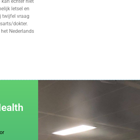
 kan echter niet
lijk letsel en
j twijfel vraag
sarts/dokter.
 het Nederlands
Health
or