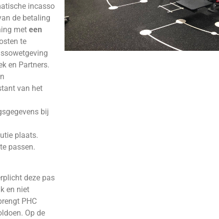
omatische incasso
van de betaling
ning met
een
osten te
cassowetgeving
k en Partners.
en
stant van het
ngsgegevens bij
utie plaats.
 te passen.
erplicht deze pas
k en niet
 brengt PHC
voldoen. Op de