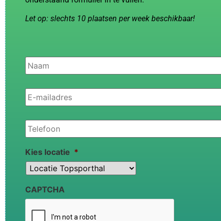
Let op: slechts 10 plaatsen per week beschikbaar!
Naam
*
E-
mailadres
*
Telefoon
*
Kies locatie
*
CAPTCHA