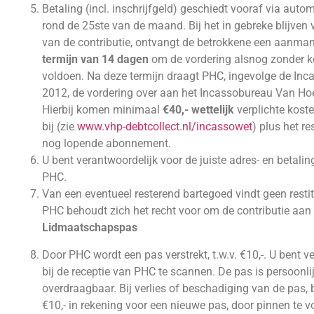
Betaling (incl. inschrijfgeld) geschiedt vooraf via aut
rond de 25ste van de maand. Bij het in gebreke blijven 
van de contributie, ontvangt de betrokkene een aanma
termijn van 14 dagen
om de vordering alsnog zonder k
voldoen. Na deze termijn draagt PHC, ingevolge de In
2012, de vordering over aan het Incassobureau Van Hoe
Hierbij komen minimaal
€40,- wettelijk
verplichte kost
bij (zie
www.vhp-debtcollect.nl/incassowet
) plus het re
nog lopende abonnement.
U bent verantwoordelijk voor de juiste adres- en betali
PHC.
Van een eventueel resterend bartegoed vindt geen restit
PHC behoudt zich het recht voor om de contributie aan
Lidmaatschapspas
Door PHC wordt een pas verstrekt, t.w.v. €10,-. U bent v
bij de receptie van PHC te scannen. De pas is persoonlij
overdraagbaar. Bij verlies of beschadiging van de pas,
€10,- in rekening voor een nieuwe pas, door pinnen te 