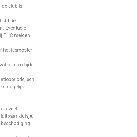
de club is
licht de
n. Eventuele
bij PHC melden
 het lesrooster
al te allen tijde
ntieperiode, een
en mogelijk
n zoveel
luitbaar kluisje.
, beschadiging