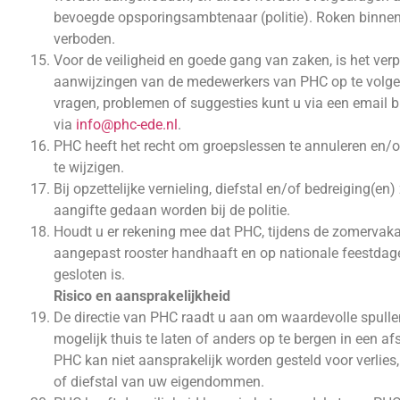
bevoegde opsporingsambtenaar (politie). Roken binnen 
verboden.
Voor de veiligheid en goede gang van zaken, is het verp
aanwijzingen van de medewerkers van PHC op te volge
vragen, problemen of suggesties kunt u via een email 
via
info@phc-ede.nl
.
PHC heeft het recht om groepslessen te annuleren en/of
te wijzigen.
Bij opzettelijke vernieling, diefstal en/of bedreiging(en) z
aangifte gedaan worden bij de politie.
Houdt u er rekening mee dat PHC, tijdens de zomervaka
aangepast rooster handhaaft en op nationale feestdag
gesloten is.
Risico en aansprakelijkheid
De directie van PHC raadt u aan om waardevolle spulle
mogelijk thuis te laten of anders op te bergen in een afs
PHC kan niet aansprakelijk worden gesteld voor verlies
of diefstal van uw eigendommen.