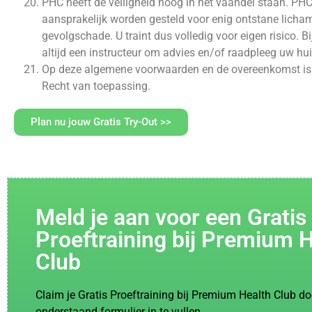
PHC heeft de veiligheid hoog in het vaandel staan. PHC
aansprakelijk worden gesteld voor enig ontstane lichame
gevolgschade. U traint dus volledig voor eigen risico. Bi
altijd een instructeur om advies en/of raadpleeg uw hui
Op deze algemene voorwaarden en de overeenkomst is
Recht van toepassing.
Plan nu jouw Gratis Try-Out >>
Meld je aan voor een Gratis
Proeftraining bij Premium 
Club
Claim je Gratis Proeftraining bij Premium Health Club do
onderstaand formulier in te vullen.