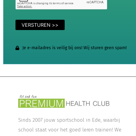
Je e-mailadres is veilig bij ons! Wij sturen geen spam!
Sinds 2007 jouw sportschool in Ede, waarbij
school staat voor het goed leren trainen! We