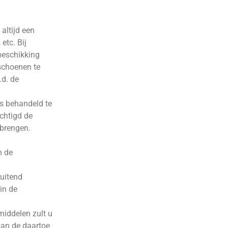
altijd een
etc. Bij
 beschikking
 schoenen te
.d. de
es behandeld te
chtigd de
 brengen.
n de
luitend
in de
middelen zult u
an de daartoe