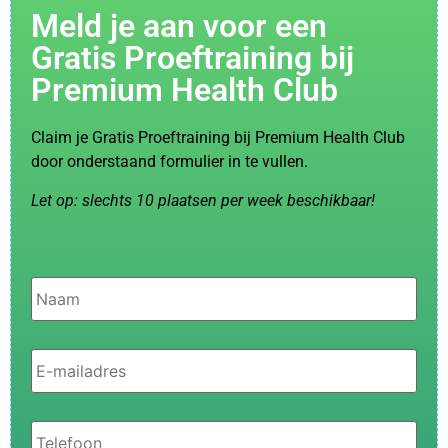
Meld je aan voor een
Gratis Proeftraining bij
Premium Health Club
Claim je Gratis Proeftraining bij Premium Health Club
door onderstaand formulier in te vullen.
Let op: slechts 10 plaatsen per week beschikbaar!
Naam
*
E-
mailadres
*
Telefoon
*