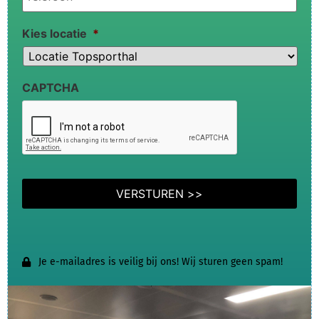
Kies locatie
*
CAPTCHA
Je e-mailadres is veilig bij ons! Wij sturen geen spam!