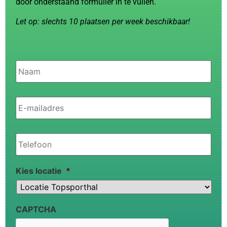
door onderstaand formulier in te vullen.
Let op: slechts 10 plaatsen per week beschikbaar!
Naam
*
E-
mailadres
*
Telefoon
*
Kies locatie
*
CAPTCHA