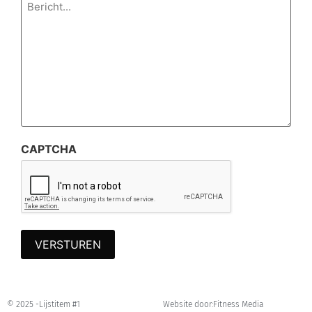
*
CAPTCHA
© 2025 -
Lijstitem #1
Website door:
Fitness Media